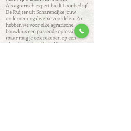
Als agrarisch expert biedt Loonbedrijf
De Ruijter uit Scharendijke jouw
onderneming diverse voordelen. Zo
hebben we voor elke agrarische
bouwklus een passende oplossing,
maar mag je ook rekenen op een
uitstekende kwaliteit. Neem
contact
met ons op via
06 22 57 60 13
en laat
agrarisch loonwerk in de regio
Zeeland en ver daarbuiten over aan
een specialist!
Agrarisch loonwerk in
Schouwen Duiveland