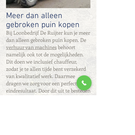
Meer dan alleen
gebroken puin kopen
Bij Loonbedrijf De Ruijter kun je meer
dan alleen gebroken puin kopen. De
verhuur van machines
behoort
namelijk ook tot de mogelijkheden.
Dit doen we inclusief chauffeur,
zodat je te allen tijde bent verzekerd
van kwalitatief werk. Daarmee
dragen we zorg voor een perfect
eindresultaat. Door dit uit te besteden
aan een specialist, bespaar je zowel
tijd als geld.
Ontdek de mogelijkheden
Het gebroken puin dat wij te koop