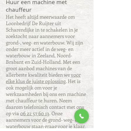
Huur een machine met
chauffeur
Het heeft altijd meerwaarde om
Loonbedrijf De Ruijter uit
Scharendijke in te schakelen in je
zoektocht naar aannemers voor
grond-, weg- en waterbouw. Wij zijn
onder meer actief in de weg- en
waterbouw in Zeeland, Noord-
Brabant en Zuid-Holland. Met een
groot aanbod machines van de
allerbeste kwaliteit bieden we
voor
elke klus de juiste oplossing
. Het is
ook mogelijk om voor je
werkzaamheden bij ons een machine
met chauffeur te huren. Neem
daarom telefonisch contact met ons
op via
06 22 57 60 13
. Onze
aannemers voor de grond- weg- en
waterbouw staan graag voor je klaar,