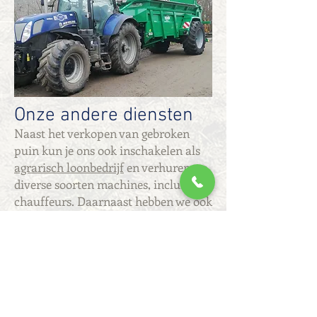
Onze andere diensten
Naast het verkopen van gebroken
puin kun je ons ook inschakelen als
agrarisch loonbedrijf
en verhuren we
diverse soorten machines, inclusief
chauffeurs. Daarnaast hebben we ook
verschillende soorten
grond en zand
te koop
. Ons aanbod is uitgebreid, dus
je kunt zeker van onze diensten
gebruikmaken voor jouw klus.
Kies voor menggranulaat