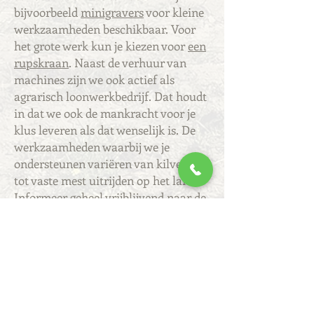
bijvoorbeeld
minigravers
voor kleine
werkzaamheden beschikbaar. Voor
het grote werk kun je kiezen voor
een
rupskraan
. Naast de verhuur van
machines zijn we ook actief als
agrarisch loonwerkbedrijf. Dat houdt
in dat we ook de mankracht voor je
klus leveren als dat wenselijk is. De
werkzaamheden waarbij we je
ondersteunen variëren van kilveren
tot vaste mest uitrijden op het land.
Informeer geheel vrijblijvend naar de
mogelijkheden voor jouw bedrijf.
Voor elke klus een
passende oplossing
Heb je op korte termijn een trekker
nodig voor het uitvoeren van